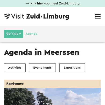
⟶ Klik
hier
voor heel Zuid-Limburg
Go Visit →
Agenda
Agenda in Meerssen
Activités
Événements
Expositions
Randonnée