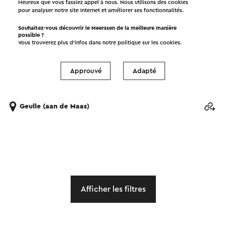
Heureux que vous fassiez appel à nous. Nous utilisons des cookies
pour analyser notre site Internet et améliorer ses fonctionnalités.
Souhaitez-vous découvrir le Meerssen de la meilleure manière
possible ?
Vous trouverez plus d’infos dans notre politique sur les
cookies
.
Approuvé
Adapté
Zomerexpositie Galerie De Grote Beer
Meerdere data beschikbaar
Geulle (aan de Maas)
Afficher les filtres