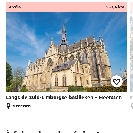
À vélo
→ 51,4 km
Langs de Zuid-Limburgse basilieken - Meerssen
F
Meerssen