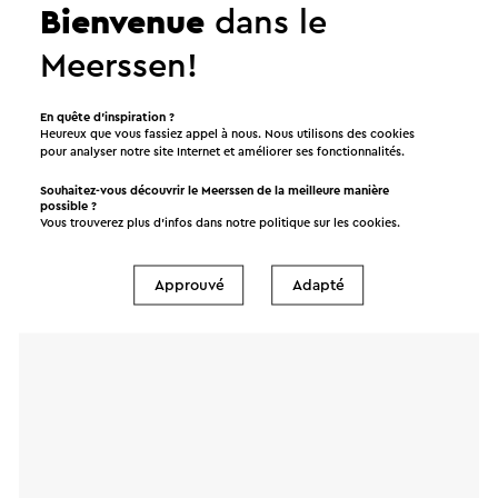
Bienvenue
dans le
avoir cliqué « Envoyer ». Dans notre déclaration de
confidentialité, il est décrit comment Visit Zuid-
Meerssen!
Limburg traite vos données personnelles.
En quête d’inspiration ?
Heureux que vous fassiez appel à nous. Nous utilisons des cookies
pour analyser notre site Internet et améliorer ses fonctionnalités.
Nom
Souhaitez-vous découvrir le Meerssen de la meilleure manière
possible ?
Vous trouverez plus d’infos dans notre politique sur les
cookies
.
Adresse e-mail
Approuvé
Adapté
Message