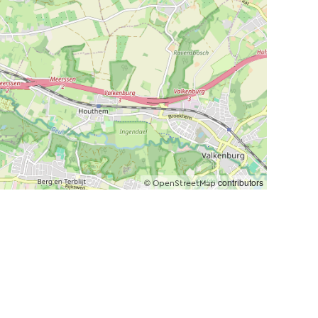
©
contributors
OpenStreetMap