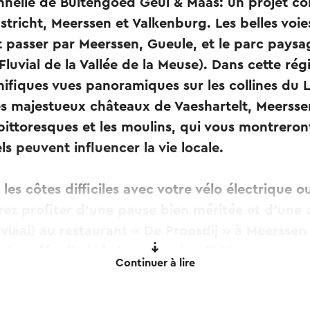
onnelle de Buitengoed Geul & Maas: un projet 
icht, Meerssen et Valkenburg. Les belles voie
 passer par Meerssen, Gueule, et le parc paysa
Fluvial de la Vallée de la Meuse). Dans cette rég
nifiques vues panoramiques sur les collines du
es majestueux châteaux de Vaeshartelt, Meerss
 pittoresques et les moulins, qui vous montrero
ls peuvent influencer la vie locale.
es côtes difficiles avec votre vélo électrique ou
ez profiter d'une pause bien méritée et d'une d
vlaai) au restaurant « De Proosdij » à Meerssen
 cafés situés le long du circuit. Vous pouvez 
Continuer à lire
 la gare de Meerssen. Meerssen est également f
.