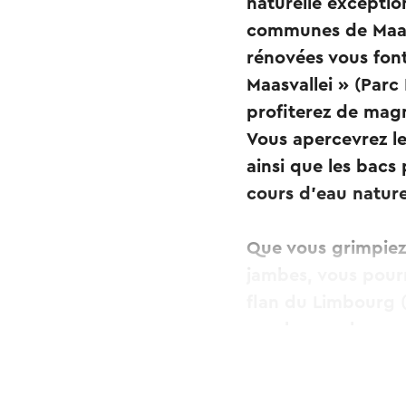
naturelle excepti
communes de Maastr
rénovées vous font
Maasvallei » (Parc 
profiterez de mag
Vous apercevrez l
ainsi que les bacs
cours d'eau nature
Que vous grimpiez l
jambes, vous pourr
flan du Limbourg (
nombreux charmants
point de départ à
accessible en train