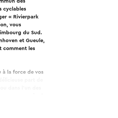
commun des
s cyclables
ger « Rivierpark
ion, vous
 Limbourg du Sud.
enhoven et Gueule,
nt comment les
 à la force de vos
élicieuse part de
 ou dans l'un des
vous garer près du
acilement