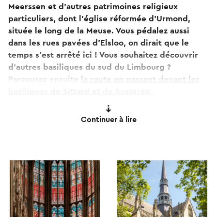
Meerssen et d'autres patrimoines religieux
particuliers, dont l'église réformée d'Urmond,
située le long de la Meuse. Vous pédalez aussi
dans les rues pavées d'Elsloo, on dirait que le
temps s'est arrêté ici ! Vous souhaitez découvrir
d'autres basiliques du sud du Limbourg ?
Parcourez ensuite
la route en passant devant les
basiliques de Sittard et de Susteren
.
Les portes de la basilique ou des églises sont-elles
Continuer à lire
fermées ? Pas de soucis! Scannez le code QR sur le
panneau de l'église et jetez un coup d'œil à
l'intérieur avec la visite à 360 degrés ou écoutez
les histoires spéciales de la visite audio gratuite.
Ce texte a été traduit automatiquement à l'aide d'un service
de traduction en ligne.