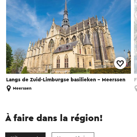
Langs de Zuid-Limburgse basilieken - Meerssen
F
Meerssen
À faire dans la région!