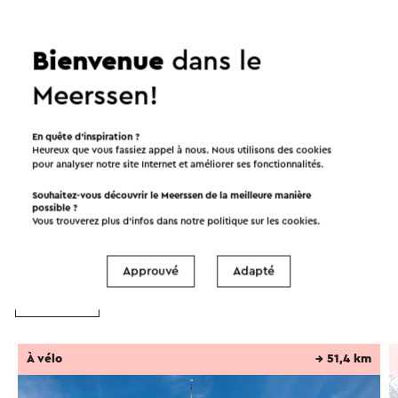
solaire dans le parc. Le château d'origine a été
mentionné pour la première fois en 1374 sous le
Bienvenue
dans le
nom de Huize de Dael et était habité par la famille
chevaleresque Van Vlieck. Leur château se serait
Meerssen!
dressé sur l'île dans l'étang actuel.
Continuer à lire
Ce texte a été traduit automatiquement à l'aide d'un service
En quête d’inspiration ?
Heureux que vous fassiez appel à nous. Nous utilisons des cookies
de traduction en ligne.
pour analyser notre site Internet et améliorer ses fonctionnalités.
Itinéraires dans les environs
Souhaitez-vous découvrir le Meerssen de la meilleure manière
possible ?
Vous trouverez plus d’infos dans notre politique sur les
cookies
.
Vélo
VTT
Cavalier
Promenades
Approuvé
Adapté
Cyclisme
À vélo
→ 51,4 km