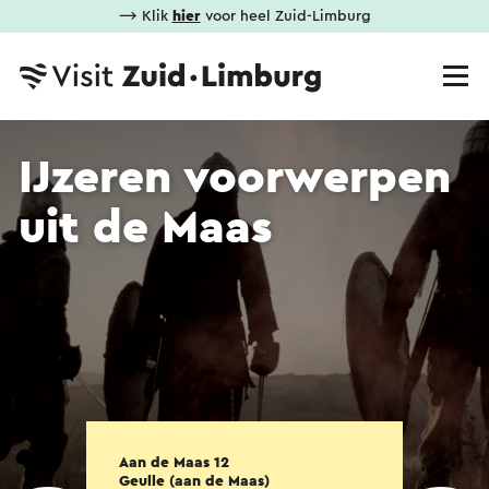
⟶ Klik
hier
voor heel Zuid-Limburg
IJzeren voorwerpen
uit de Maas
Aan de Maas 12
Geulle (aan de Maas)